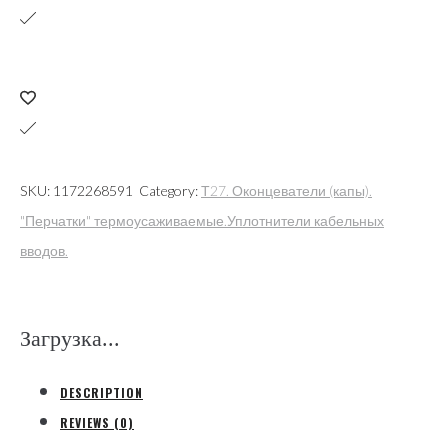
TBT/Q-
150
58/26
термоусаживаемая
1кВ
4х(95-
150)кв.мм
SKU:
1172268591
Category:
Т27. Оконцеватели (капы).
(ETELEC
"Перчатки" термоусаживаемые.Уплотнители кабельных
ITALIA)
вводов.
quantity
Загрузка...
DESCRIPTION
REVIEWS (0)