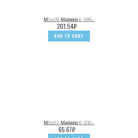
М5628. Маркер E-390...
201.54
₽
ADD TO CART
М5622. Маркер E-330...
65.67
₽