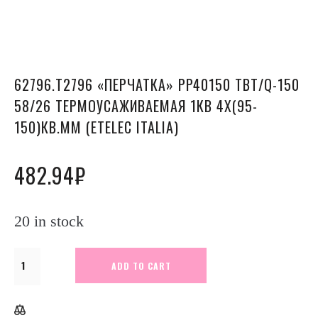
62796.Т2796 «ПЕРЧАТКА» PP40150 TBT/Q-150
58/26 ТЕРМОУСАЖИВАЕМАЯ 1КВ 4Х(95-
150)КВ.ММ (ETELEC ITALIA)
482.94
₽
20 in stock
62796.Т2796
ADD TO CART
"Перчатка"
PP40150