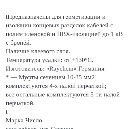
(Raychem)
quantity
tПредназначены для герметизации и
изоляции концевых разделок кабелей с
полиэтиленовой и ПВХ-изоляцией до 1 кВ
с бронёй.
Наличие клеевого слоя.
Температура усадки: от +130°C.
Изготовитель: «Raychem» Германия.
* — Муфты сечением 10-35 мм2
комплектуются 4-х палой перчаткой;
все остальные комплектуются 5-ти палой
перчаткой.
t
Марка Число
жил кабеля, шт. Сечение