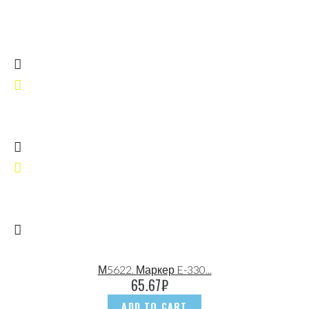
М5622. Маркер E-330...
65.67
₽
ADD TO CART