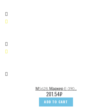
М5628. Маркер E-390...
201.54
₽
ADD TO CART