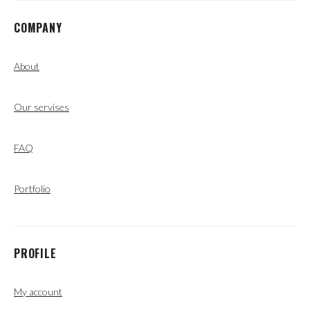
COMPANY
About
Our servises
FAQ
Portfolio
PROFILE
My account