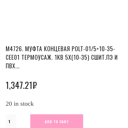
М4726. МУФТА КОНЦЕВАЯ POLT-01/5×10-35-
CEE01 ТЕРМОУСАЖ. 1КВ 5Х(10-35) СШИТ.ПЭ И
ПВХ...
1,347.21
₽
20 in stock
М4726.
ADD TO CART
Муфта