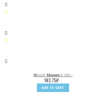
М5629. Маркер E-500...
143.75
₽
ADD TO CART