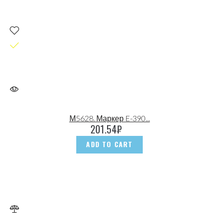
М5628. Маркер E-390...
201.54
₽
ADD TO CART