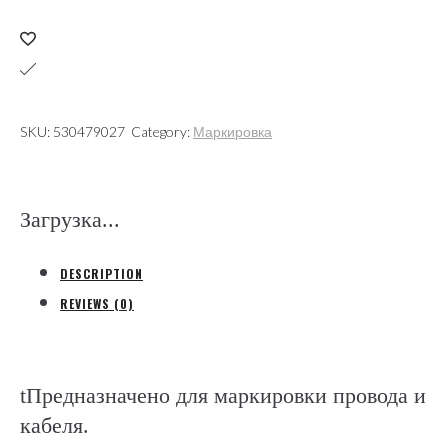
символ
"1"
диаметр
провода
2,4-
SKU:
530479027
Category:
Маркировка
3,0мм
(Partex)
quantity
Загрузка...
DESCRIPTION
REVIEWS (0)
tПредназначено для маркировки провода и
кабеля.