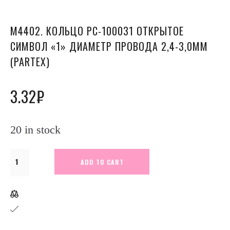
М4402. КОЛЬЦО РC-100031 ОТКРЫТОЕ
СИМВОЛ «1» ДИАМЕТР ПРОВОДА 2,4-3,0ММ
(PARTEX)
3.32
₽
20 in stock
М4402.
ADD TO CART
Кольцо
РC-
100031
открытое