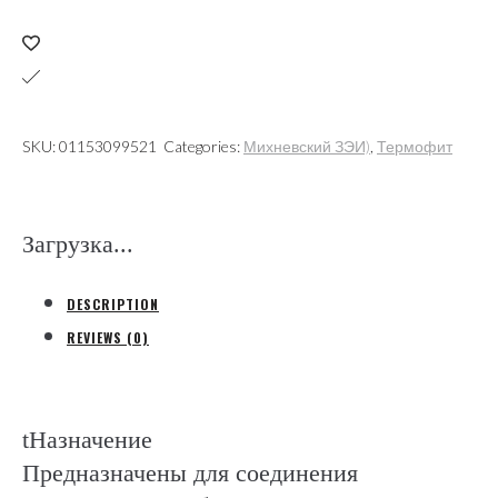
1кВ,5х(1,5-
4)пласт-
вая
из-
я,
SKU:
01153099521
Categories:
Михневский ЗЭИ)
,
Термофит
без
брони
(Термофит
Загрузка...
С.-
Петербург)
DESCRIPTION
quantity
REVIEWS (0)
tНазначение
Предназначены для соединения