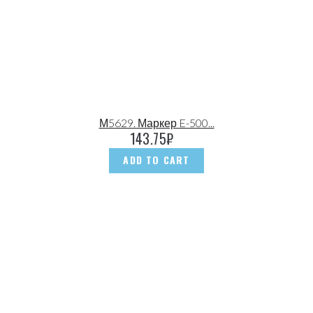
М5629. Маркер E-500...
143.75
₽
ADD TO CART