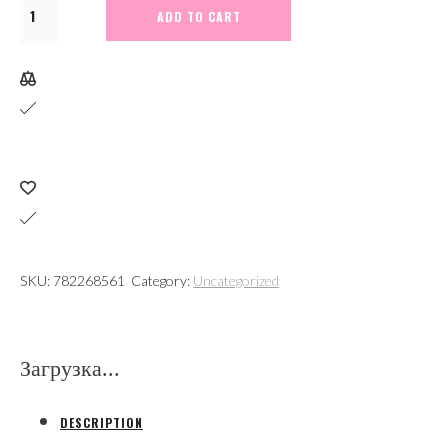
М0121.
ADD TO CART
Муфта
1ПКТ-1-
70/120-
Б-
нг-
LS
конц.
термоусаж.
(1кВ,
SKU:
782268561
Category:
Uncategorized
пласт.
из-
я,
Загрузка...
без
брони)
DESCRIPTION