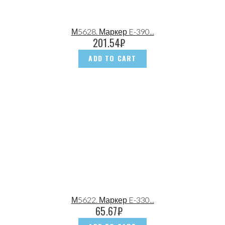
М5628. Маркер E-390...
201.54
₽
ADD TO CART
М5622. Маркер E-330...
65.67
₽