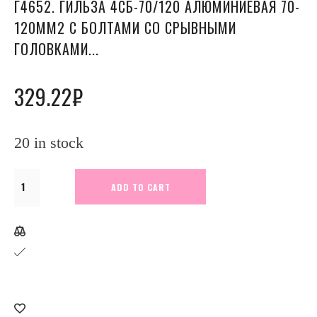
Г4652. ГИЛЬЗА 4СБ-70/120 АЛЮМИНИЕВАЯ 70-
120ММ2 С БОЛТАМИ СО СРЫВНЫМИ
ГОЛОВКАМИ...
329.22
₽
20 in stock
Г4652.
ADD TO CART
Гильза
4СБ-70/120
алюминиевая
70-
120мм2
с