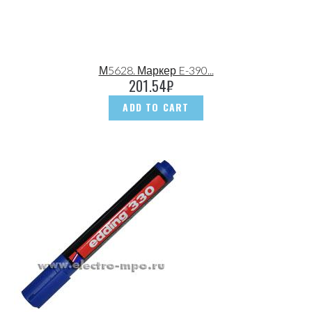
М5628. Маркер E-390...
201.54
₽
ADD TO CART