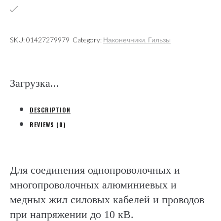
болтами
со
срывными
SKU:
01427279979
Category:
Наконечники. Гильзы
головками
(КВТ
Калуга)
Загрузка...
quantity
DESCRIPTION
REVIEWS (0)
Для соединения однопроволочных и
многопроволочных алюминиевых и
медных жил силовых кабелей и проводов
при напряжении до 10 кВ.