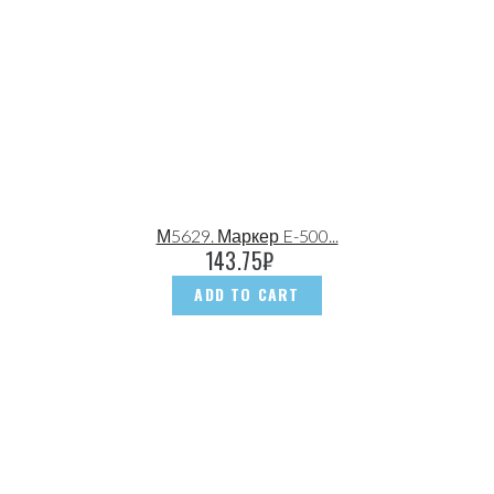
М5629. Маркер E-500...
143.75
₽
ADD TO CART