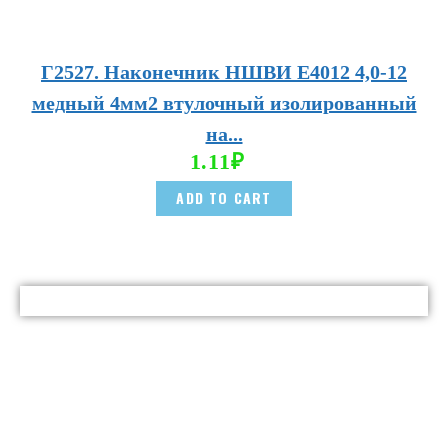
Г2527. Наконечник НШВИ E4012 4,0-12
медный 4мм2 втулочный изолированный
на...
1.11
₽
ADD TO CART