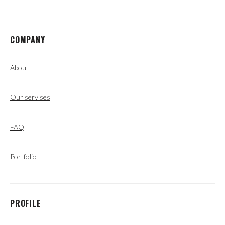
COMPANY
About
Our servises
FAQ
Portfolio
PROFILE