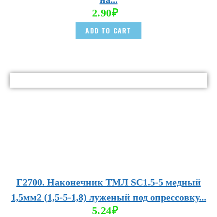
2.90
₽
ADD TO CART
Г2700. Наконечник ТМЛ SC1.5-5 медный
1,5мм2 (1,5-5-1,8) луженый под опрессовку...
5.24
₽