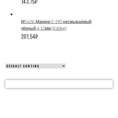
143.75
₽
М5628. Маркер E-390 несмываемый
чёрный 4-12мм (Edding)
201.54
₽