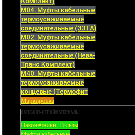
Комплект)
М04. Муфты кабельные
термоусаживаемые
соединительные (ЗЭТА)
М02. Муфты кабельные
термоусаживаемые
соединительные (Нева-
Транс Комплект)
М40. Муфты кабельные
термоусаживаемые
концевые (Термофит
Маркировка
CATEGORY-СТРОЙМАТЕРИАЛЫ
Наконечники. Гильзы
Муфты кабельные