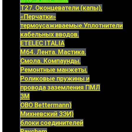
Т27. Оконцеватели (капы).
«Перчатки»
термоусаживаемые.Уплотнители
кабельных вводов.
ETELEC ITALIA
М64. Лента. Мастика.
Смола. Компаунды.
Ремонтные манжеты.
Роликовые пружины и
провода заземления ПМЛ
3M
OBO Bettermann)
Михневский ЗЭИ)
блоки соединителей
Raychem