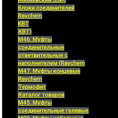
блоки соединителей
Raychem
KBT
КВТ)
М46. Муфты
соединительные
ответвительные с
наполнителем (Raychem
М47. Муфты концевые
Raychem
Термофит
Каталог товаров
М45. Муфты
соединительные гелевые