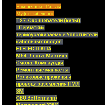
Наконечники. Гильзы
Муфты кабельные
Т27. Оконцеватели (капы).
«Перчатки»
термоусаживаемые.Уплотнители
кабельных вводов.
ETELEC ITALIA
М64. Лента. Мастика.
Смола. Компаунды.
Ремонтные манжеты.
Роликовые пружины и
провода заземления ПМЛ
3M
OBO Bettermann)
Михневский ЗЭИ)