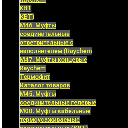
KBT
КВТ)
М46. Муфты
соединительные
ответвительные с
наполнителем (Raychem
М47. Муфты концевые
Raychem
Термофит
Каталог товаров
М45. Муфты
соединительные гелевые
М00. Муфты кабельные
термоусаживаемые