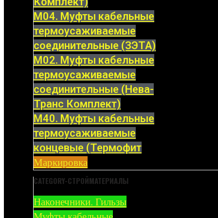
Комплект)
М04. Муфты кабельные
термоусаживаемые
соединительные (ЗЭТА)
М02. Муфты кабельные
термоусаживаемые
соединительные (Нева-
Транс Комплект)
М40. Муфты кабельные
термоусаживаемые
концевые (Термофит
Маркировка
CATEGORY-СТРОЙМАТЕРИАЛЫ
Наконечники. Гильзы
Муфты кабельные