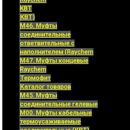
KBT
КВТ)
М46. Муфты
соединительные
ответвительные с
наполнителем (Raychem
М47. Муфты концевые
Raychem
Термофит
Каталог товаров
М45. Муфты
соединительные гелевые
М00. Муфты кабельные
термоусаживаемые