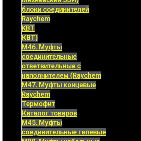
блоки соединителей
Raychem
KBT
КВТ)
М46. Муфты
соединительные
ответвительные с
наполнителем (Raychem
М47. Муфты концевые
Raychem
Термофит
Каталог товаров
М45. Муфты
соединительные гелевые