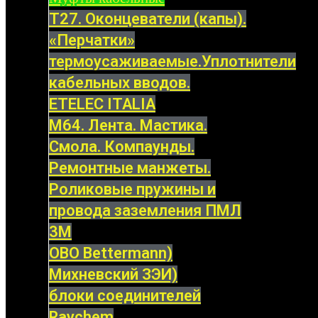
Т27. Оконцеватели (капы).
«Перчатки»
термоусаживаемые.Уплотнители
кабельных вводов.
ETELEC ITALIA
М64. Лента. Мастика.
Смола. Компаунды.
Ремонтные манжеты.
Роликовые пружины и
провода заземления ПМЛ
3M
OBO Bettermann)
Михневский ЗЭИ)
блоки соединителей
Raychem