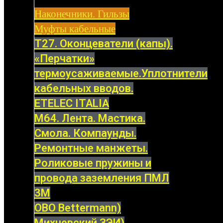
Наконечники. Гильзы
Муфты кабельные
Т27. Оконцеватели (капы).
«Перчатки»
термоусаживаемые.Уплотнители
кабельных вводов.
ETELEC ITALIA
М64. Лента. Мастика.
Смола. Компаунды.
Ремонтные манжеты.
Роликовые пружины и
провода заземления ПМЛ
3M
OBO Bettermann)
Михневский ЗЭИ)