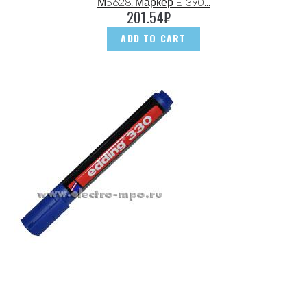
М5628. Маркер E-390...
201.54
₽
ADD TO CART