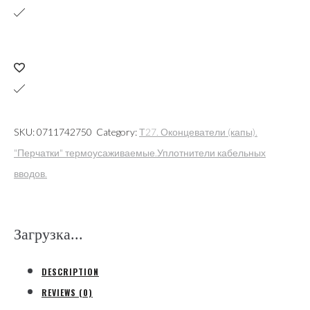
TBT/T-
35
38/13
термоусаживаемая
1кВ
3х(4-
35)кв.мм
SKU:
0711742750
Category:
Т27. Оконцеватели (капы).
(ETELEC
"Перчатки" термоусаживаемые.Уплотнители кабельных
ITALIA)
вводов.
quantity
Загрузка...
DESCRIPTION
REVIEWS (0)