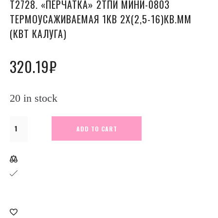
Т2728. «ПЕРЧАТКА» 2ТПИ МИНИ-0803
ТЕРМОУСАЖИВАЕМАЯ 1КВ 2Х(2,5-16)КВ.ММ
(КВТ КАЛУГА)
320.19
₽
20 in stock
Т2728.
ADD TO CART
"Перчатка"
2ТПИ
мини-0803
термоусаживаемая
1кВ
2х(2,5-