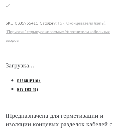
16)кв.мм
(КВТ
Калуга)
SKU:
0835955411
Category:
Т27. Оконцеватели (капы).
quantity
"Перчатки" термоусаживаемые.Уплотнители кабельных
вводов.
Загрузка...
DESCRIPTION
REVIEWS (0)
tПредназначена для герметизации и
изоляции концевых разделок кабелей с