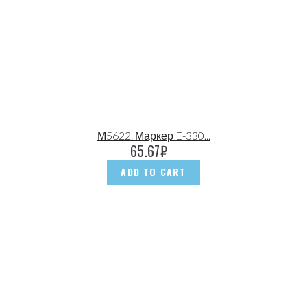
М5622. Маркер E-330...
65.67
₽
ADD TO CART