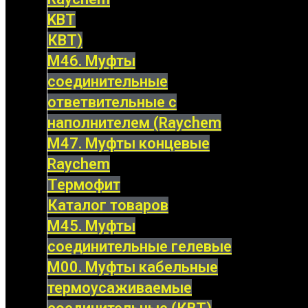
KBT
КВТ)
М46. Муфты
соединительные
ответвительные с
наполнителем (Raychem
М47. Муфты концевые
Raychem
Термофит
Каталог товаров
М45. Муфты
соединительные гелевые
М00. Муфты кабельные
термоусаживаемые