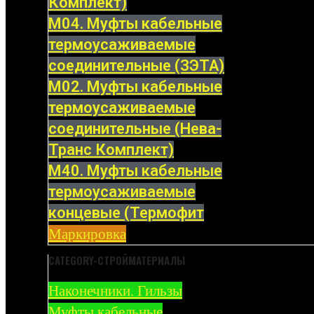
Комплект)
М04. Муфты кабельные
термоусаживаемые
соединительные (ЗЭТА)
М02. Муфты кабельные
термоусаживаемые
соединительные (Нева-
Транс Комплект)
М40. Муфты кабельные
термоусаживаемые
концевые (Термофит
Маркировка
CATEGORY-СТРОЙМАТЕРИАЛЫ
Наконечники. Гильзы
Муфты кабельные