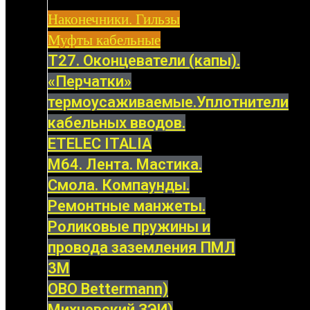
Наконечники. Гильзы
Муфты кабельные
Т27. Оконцеватели (капы).
«Перчатки»
термоусаживаемые.Уплотнители
кабельных вводов.
ETELEC ITALIA
М64. Лента. Мастика.
Смола. Компаунды.
Ремонтные манжеты.
Роликовые пружины и
провода заземления ПМЛ
3M
OBO Bettermann)
Михневский ЗЭИ)