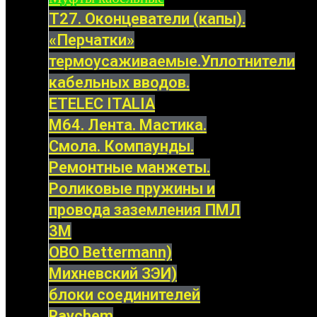
Т27. Оконцеватели (капы).
«Перчатки»
термоусаживаемые.Уплотнители
кабельных вводов.
ETELEC ITALIA
М64. Лента. Мастика.
Смола. Компаунды.
Ремонтные манжеты.
Роликовые пружины и
провода заземления ПМЛ
3M
OBO Bettermann)
Михневский ЗЭИ)
блоки соединителей
Raychem