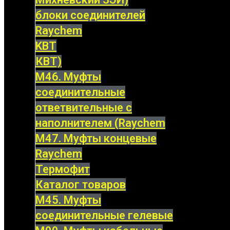
блоки соединителей
Raychem
KBT
КВТ)
М46. Муфты
соединительные
ответвительные с
наполнителем (Raychem
М47. Муфты концевые
Raychem
Термофит
Каталог товаров
М45. Муфты
соединительные гелевые