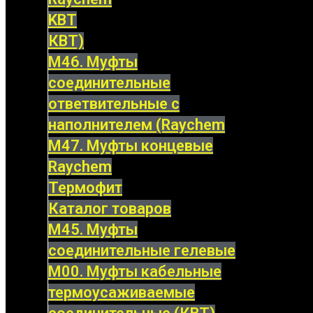
KBT
КВТ)
М46. Муфты
соединительные
ответвительные с
наполнителем (Raychem
М47. Муфты концевые
Raychem
Термофит
Каталог товаров
М45. Муфты
соединительные гелевые
М00. Муфты кабельные
термоусаживаемые