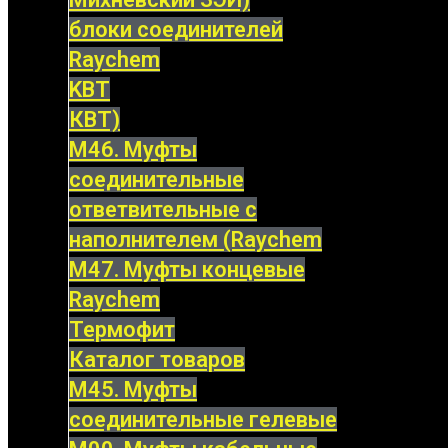
блоки соединителей
Raychem
KBT
КВТ)
М46. Муфты
соединительные
ответвительные с
наполнителем (Raychem
М47. Муфты концевые
Raychem
Термофит
Каталог товаров
М45. Муфты
соединительные гелевые