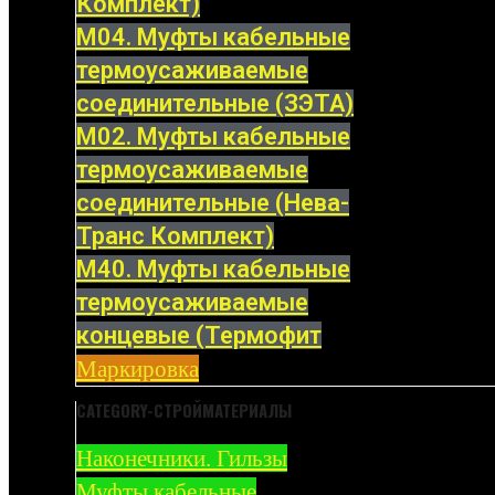
Комплект)
М04. Муфты кабельные
термоусаживаемые
соединительные (ЗЭТА)
М02. Муфты кабельные
термоусаживаемые
соединительные (Нева-
Транс Комплект)
М40. Муфты кабельные
термоусаживаемые
концевые (Термофит
Маркировка
CATEGORY-СТРОЙМАТЕРИАЛЫ
Наконечники. Гильзы
Муфты кабельные