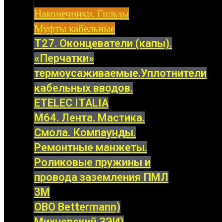
Наконечники. Гильзы
Муфты кабельные
Т27. Оконцеватели (капы).
«Перчатки»
термоусаживаемые.Уплотнители
кабельных вводов.
ETELEC ITALIA
М64. Лента. Мастика.
Смола. Компаунды.
Ремонтные манжеты.
Роликовые пружины и
провода заземления ПМЛ
3M
OBO Bettermann)
Михневский ЗЭИ)