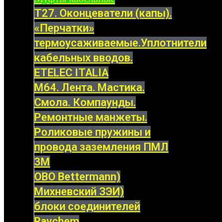
Т27. Оконцеватели (капы).
«Перчатки»
термоусаживаемые.Уплотнители
кабельных вводов.
ETELEC ITALIA
М64. Лента. Мастика.
Смола. Компаунды.
Ремонтные манжеты.
Роликовые пружины и
провода заземления ПМЛ
3M
OBO Bettermann)
Михневский ЗЭИ)
блоки соединителей
Raychem