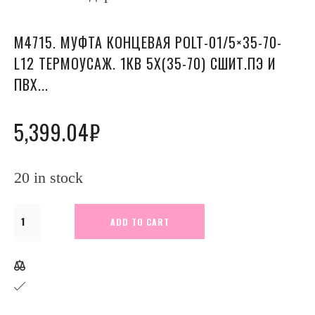
М4715. МУФТА КОНЦЕВАЯ POLT-01/5×35-70-
L12 ТЕРМОУСАЖ. 1КВ 5Х(35-70) СШИТ.ПЭ И
ПВХ...
5,399.04
₽
20 in stock
М4715.
ADD TO CART
Муфта
концевая
POLT-
01/5x35-