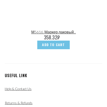
М5616. Маркер лаковый...
358.32
₽
ADD TO CART
USEFUL LINK
Help & Contact Us
Returns & Refunds