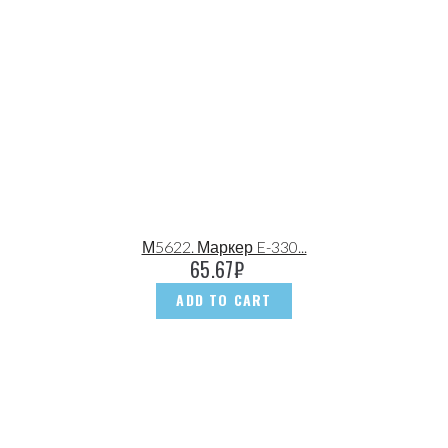
М5622. Маркер E-330...
65.67
₽
ADD TO CART