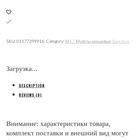
70-
L12
термоусаж.
1кВ
5х(35-
SKU:
01177399916
Category:
М47. Муфты концевые Raychem
70)
сшит.ПЭ
и
Загрузка...
ПВХ
из-
DESCRIPTION
я
REVIEWS (0)
без
брони
(Raychem)
Внимание: характеристики товара,
quantity
комплект поставки и внешний вид могут