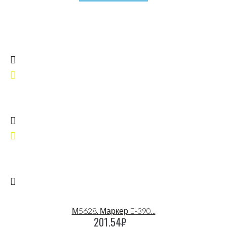
М5628. Маркер E-390...
201.54
₽