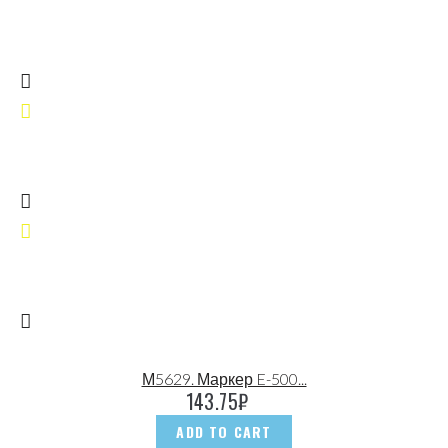
М5629. Маркер E-500...
143.75
₽
ADD TO CART