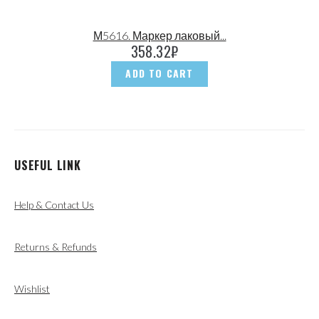
М5616. Маркер лаковый...
358.32
₽
ADD TO CART
USEFUL LINK
Help & Contact Us
Returns & Refunds
Wishlist