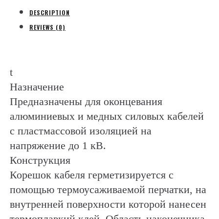
броня
DESCRIPTION
(Raychem)
REVIEWS (0)
quantity
t
Назначение
Предназначены для оконцевания
алюминиевых и медных силовых кабелей
с пластмассовой изоляцией на
напряжение до 1 кВ.
Конструкция
Корешок кабеля герметизируется с
помощью термоусаживаемой перчатки, на
внутренней поверхности которой нанесен
термоплавкий клей. Область наконечника