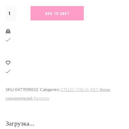
М4535.
ADD TO CART
Соединитель
модульный
DCMC-
06
латунный
1,5-
6мм2
зажимной
полимерный
SKU:
0477098552
Categories:
ETELEC ITALIA
,
KBT
,
блоки
корпус
соединителей Raychem
2
винта
(Contact
Загрузка...