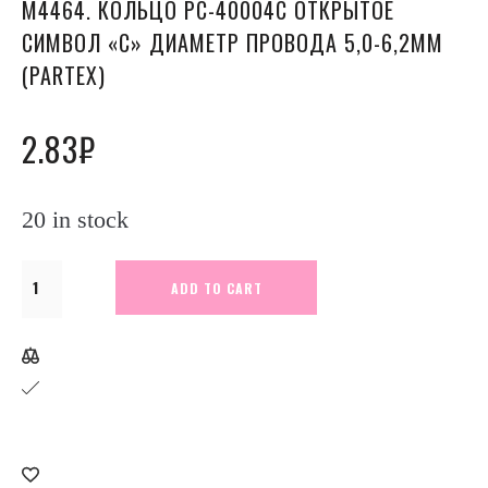
М4464. КОЛЬЦО РC-40004C ОТКРЫТОЕ
СИМВОЛ «C» ДИАМЕТР ПРОВОДА 5,0-6,2ММ
(PARTEX)
2.83
₽
20 in stock
М4464.
ADD TO CART
Кольцо
РC-
40004C
открытое
символ
"C"