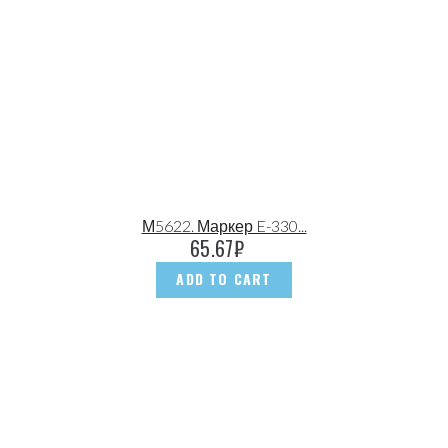
М5622. Маркер E-330...
65.67
₽
ADD TO CART