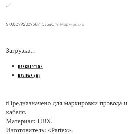
диаметр
провода
5,0-
SKU:
0992809587
Category:
Маркировка
6,2мм
(Partex)
quantity
Загрузка...
DESCRIPTION
REVIEWS (0)
tПредназначено для маркировки провода и
кабеля.
Материал: ПВХ.
Изготовитель: «Partex».