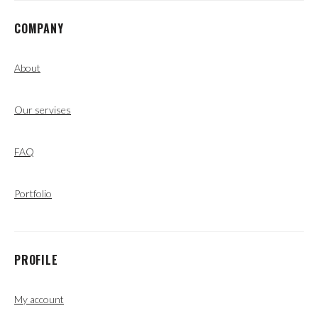
COMPANY
About
Our servises
FAQ
Portfolio
PROFILE
My account