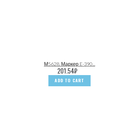
М5628. Маркер E-390...
201.54
₽
ADD TO CART