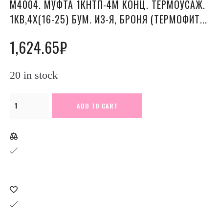
М4004. МУФТА 1КНТП-4М КОНЦ. ТЕРМОУСАЖ.
1КВ,4Х(16-25) БУМ. ИЗ-Я, БРОНЯ (ТЕРМОФИТ...
1,624.65
₽
20 in stock
М4004.
ADD TO CART
Муфта
1КНТп-4М
конц.
термоусаж.
1кВ,4х(16-
25)
бум.
из-