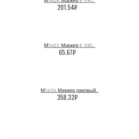
М5628. Маркер E-390...
201.54
₽
М5622. Маркер E-330...
65.67
₽
М5616. Маркер лаковый...
358.32
₽