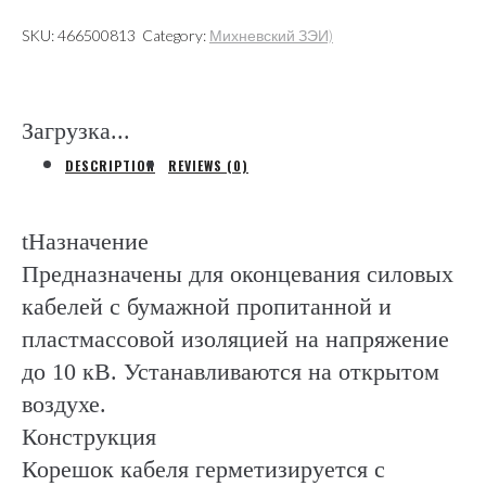
я,
SKU:
466500813
Category:
Михневский ЗЭИ)
броня
(Термофит
С.-
Загрузка...
Петербург)
DESCRIPTION
REVIEWS (0)
quantity
tНазначение
Предназначены для оконцевания силовых
кабелей с бумажной пропитанной и
пластмассовой изоляцией на напряжение
до 10 кВ. Устанавливаются на открытом
воздухе.
Конструкция
Корешок кабеля герметизируется с