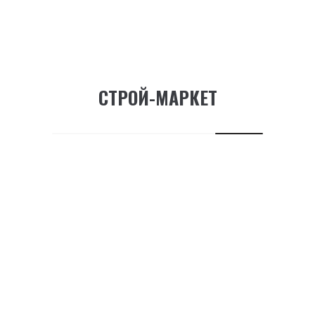
СТРОЙ-МАРКЕТ
RELATED PRODUCTS
М5629. Маркер E-500...
143.75
₽