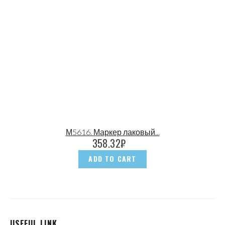
М5616. Маркер лаковый...
358.32
₽
ADD TO CART
USEFUL LINK