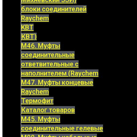
блоки соединителей
Raychem
KBT
КВТ)
М46. Муфты
соединительные
ответвительные с
наполнителем (Raychem
М47. Муфты концевые
Raychem
Термофит
Каталог товаров
М45. Муфты
соединительные гелевые