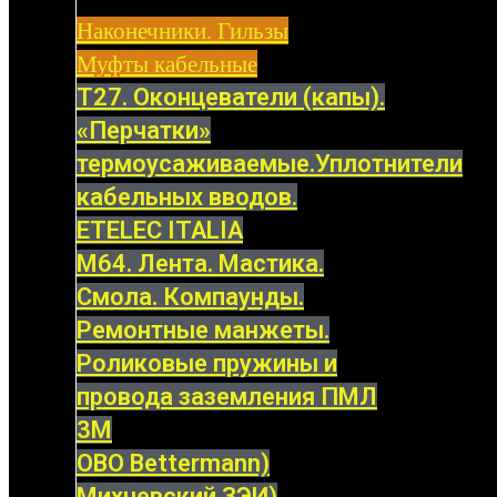
Наконечники. Гильзы
Муфты кабельные
Т27. Оконцеватели (капы).
«Перчатки»
термоусаживаемые.Уплотнители
кабельных вводов.
ETELEC ITALIA
М64. Лента. Мастика.
Смола. Компаунды.
Ремонтные манжеты.
Роликовые пружины и
провода заземления ПМЛ
3M
OBO Bettermann)
Михневский ЗЭИ)