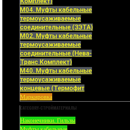
Комплект)
М04. Муфты кабельные
термоусаживаемые
соединительные (ЗЭТА)
М02. Муфты кабельные
термоусаживаемые
соединительные (Нева-
Транс Комплект)
М40. Муфты кабельные
термоусаживаемые
концевые (Термофит
Маркировка
CATEGORY-СТРОЙМАТЕРИАЛЫ
Наконечники. Гильзы
Муфты кабельные