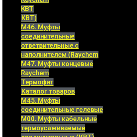
KBT
КВТ)
М46. Муфты
соединительные
ответвительные с
наполнителем (Raychem
М47. Муфты концевые
Raychem
Термофит
Каталог товаров
М45. Муфты
соединительные гелевые
М00. Муфты кабельные
термоусаживаемые