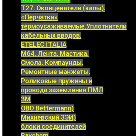
Т27. Оконцеватели (капы).
«Перчатки»
термоусаживаемые.Уплотнители
кабельных вводов.
ETELEC ITALIA
М64. Лента. Мастика.
Смола. Компаунды.
Ремонтные манжеты.
Роликовые пружины и
провода заземления ПМЛ
3M
OBO Bettermann)
Михневский ЗЭИ)
блоки соединителей
Raychem