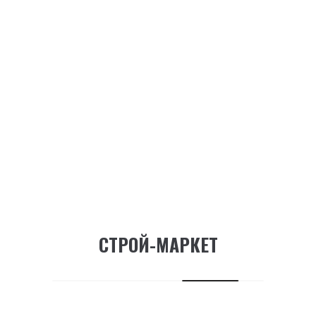
Сохранить моё имя, email и адрес сайта в этом
браузере для последующих моих
комментариев.
RELATED PRODUCTS
СТРОЙ-МАРКЕТ