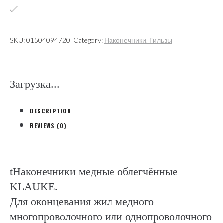
под
опрессовку
(Gustav
SKU:
01504094720
Category:
Наконечники. Гильзы
Klauke
GmbH)
quantity
Загрузка...
DESCRIPTION
REVIEWS (0)
tНаконечники медные облегчённые
KLAUKE.
Для оконцевания жил медного
многопроволочного или однопроволочного