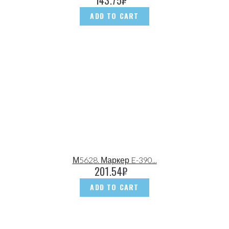
143.75
₽
ADD TO CART
М5628. Маркер E-390...
201.54
₽
ADD TO CART