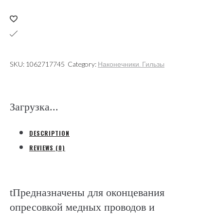
медный
2,5мм2
кольцевой
изолированный
синий,
SKU:
1062717745
Category:
Наконечники. Гильзы
нейлон
(КВТ)
quantity
Загрузка...
DESCRIPTION
REVIEWS (0)
tПредназначены для оконцевания
опресовкой медных проводов и