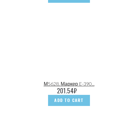
М5628. Маркер E-390...
201.54
₽
ADD TO CART