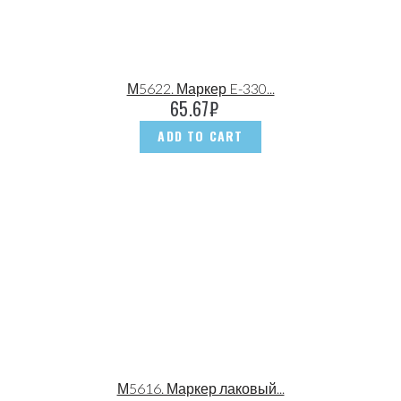
М5622. Маркер E-330...
65.67
₽
ADD TO CART
М5616. Маркер лаковый...