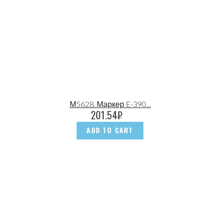
М5628. Маркер E-390...
201.54
₽
ADD TO CART