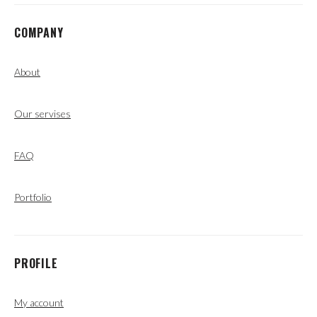
COMPANY
About
Our servises
FAQ
Portfolio
PROFILE
My account