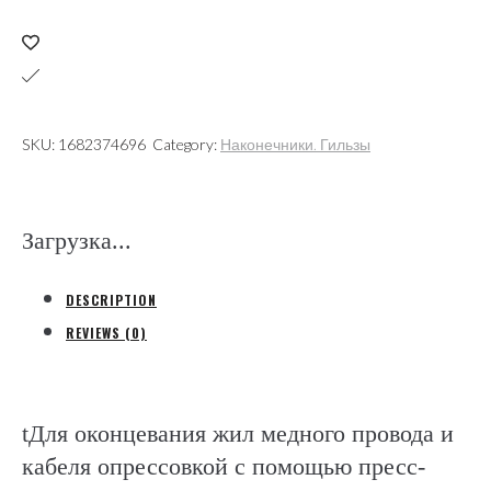
2,5мм2
вилочный
изолированный
синий,
полиамид
SKU:
1682374696
Category:
Наконечники. Гильзы
(Gustav
Klauke
GmbH)
Загрузка...
quantity
DESCRIPTION
REVIEWS (0)
tДля оконцевания жил медного провода и
кабеля опрессовкой с помощью пресс-