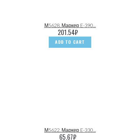
М5628. Маркер E-390...
201.54
₽
ADD TO CART
М5622. Маркер E-330...
65.67
₽