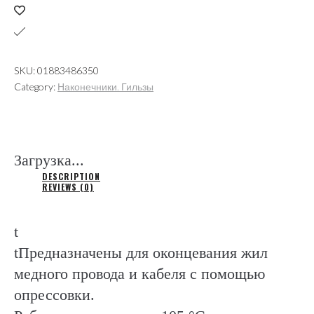
на
2
провода,
SKU:
01883486350
ПВХ
Category:
Наконечники. Гильзы
(ВМ
Италия)
quantity
Загрузка...
DESCRIPTION
REVIEWS (0)
t
tПредназначены для оконцевания жил
медного провода и кабеля с помощью
опрессовки.