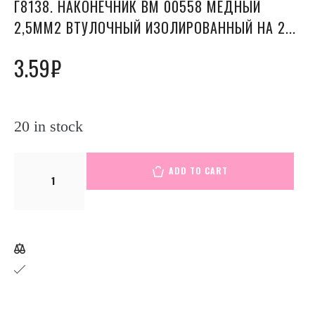
Г8138. НАКОНЕЧНИК ВМ 00558 МЕДНЫЙ
2,5ММ2 ВТУЛОЧНЫЙ ИЗОЛИРОВАННЫЙ НА 2...
3.59
₽
20 in stock
Г8138.
ADD TO CART
Наконечник
ВМ
00558
медный
2,5мм2
втулочный
изолированный