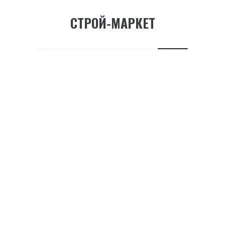
СТРОЙ-МАРКЕТ
М5629. Маркер E-500...
143.75
₽
ADD TO CART