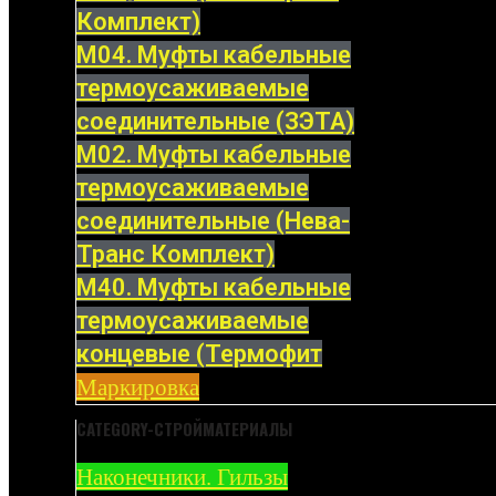
Комплект)
М04. Муфты кабельные
термоусаживаемые
соединительные (ЗЭТА)
М02. Муфты кабельные
термоусаживаемые
соединительные (Нева-
Транс Комплект)
М40. Муфты кабельные
термоусаживаемые
концевые (Термофит
Маркировка
CATEGORY-СТРОЙМАТЕРИАЛЫ
Наконечники. Гильзы