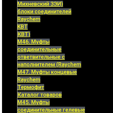
Михневский ЗЭИ)
блоки соединителей
Raychem
KBT
КВТ)
М46. Муфты
соединительные
ответвительные с
наполнителем (Raychem
М47. Муфты концевые
Raychem
Термофит
Каталог товаров
М45. Муфты
соединительные гелевые