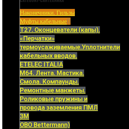
CATEGORY-САНТЕХНИКА
Наконечники. Гильзы
Муфты кабельные
Т27. Оконцеватели (капы).
«Перчатки»
термоусаживаемые.Уплотнители
кабельных вводов.
ETELEC ITALIA
М64. Лента. Мастика.
Смола. Компаунды.
Ремонтные манжеты.
Роликовые пружины и
провода заземления ПМЛ
3M
OBO Bettermann)