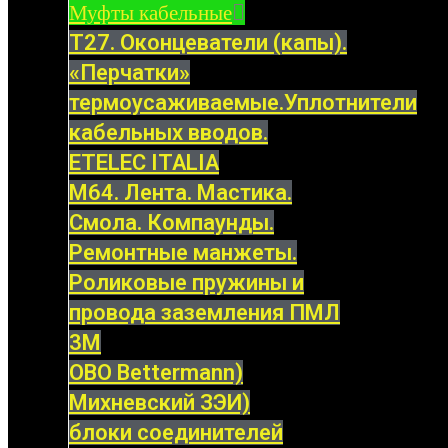
Муфты кабельные
Т27. Оконцеватели (капы).
«Перчатки»
термоусаживаемые.Уплотнители
кабельных вводов.
ETELEC ITALIA
М64. Лента. Мастика.
Смола. Компаунды.
Ремонтные манжеты.
Роликовые пружины и
провода заземления ПМЛ
3M
OBO Bettermann)
Михневский ЗЭИ)
блоки соединителей