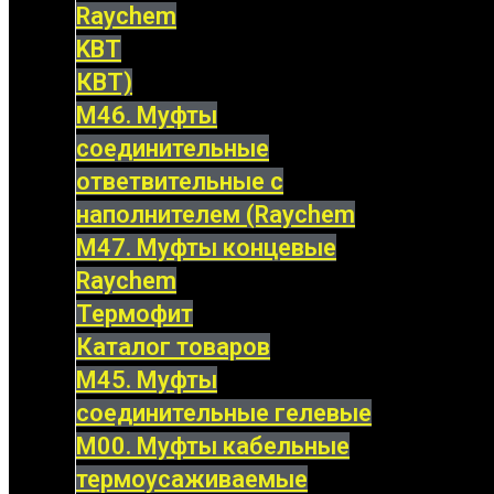
Raychem
KBT
КВТ)
М46. Муфты
соединительные
ответвительные с
наполнителем (Raychem
М47. Муфты концевые
Raychem
Термофит
Каталог товаров
М45. Муфты
соединительные гелевые
М00. Муфты кабельные
термоусаживаемые