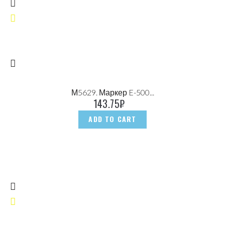
М5629. Маркер E-500...
143.75
₽
ADD TO CART