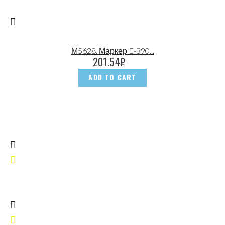
М5628. Маркер E-390...
201.54
₽
ADD TO CART