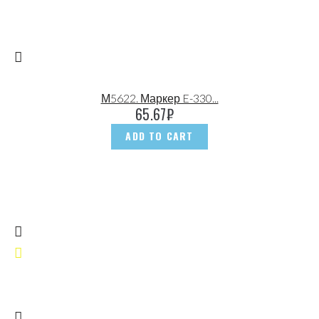
М5622. Маркер E-330...
65.67
₽
ADD TO CART