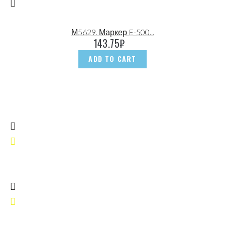
М5629. Маркер E-500...
143.75
₽
ADD TO CART