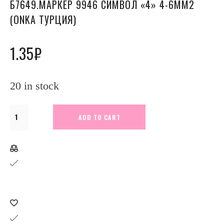
Б7649.МАРКЕР 9946 СИМВОЛ «4» 4-6ММ2
(ONKA ТУРЦИЯ)
1.35
₽
20 in stock
Б7649.Маркер
ADD TO CART
9946
символ
"4"
4-
6мм2
(ONKA
Турция)