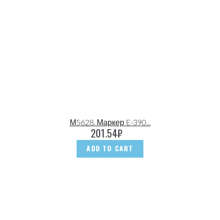
М5628. Маркер E-390...
201.54
₽
ADD TO CART