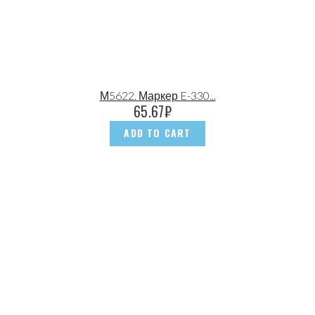
М5622. Маркер E-330...
65.67
₽
ADD TO CART