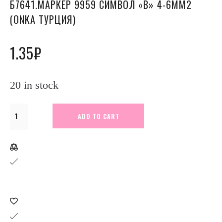
Б7641.МАРКЕР 9959 СИМВОЛ «B» 4-6ММ2
(ONKA ТУРЦИЯ)
1.35
₽
20 in stock
Б7641.Маркер
ADD TO CART
9959
символ
"B"
4-
6мм2
(ONKA
Турция)