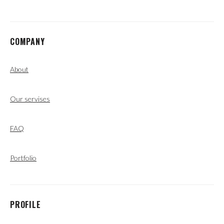
COMPANY
About
Our servises
FAQ
Portfolio
PROFILE