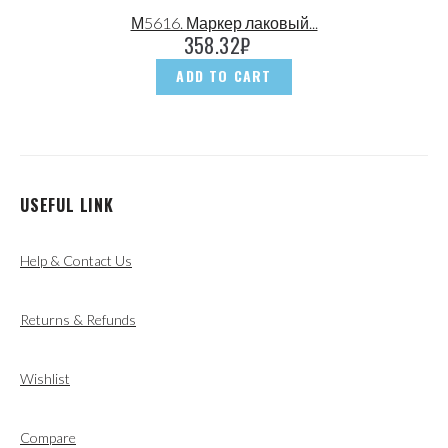
М5616. Маркер лаковый...
358.32
₽
ADD TO CART
USEFUL LINK
Help & Contact Us
Returns & Refunds
Wishlist
Compare