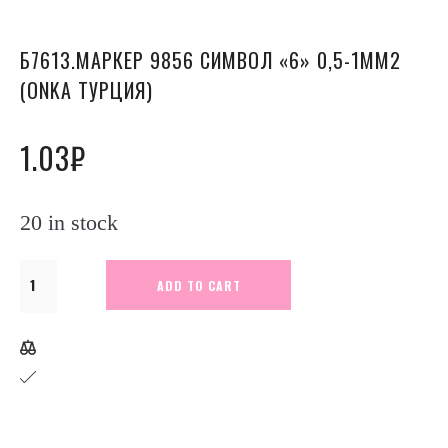
Б7613.МАРКЕР 9856 СИМВОЛ «6» 0,5-1ММ2
(ONKA ТУРЦИЯ)
1.03
₽
20 in stock
Б7613.Маркер
ADD TO CART
9856
символ
"6"
0,5-
1мм2