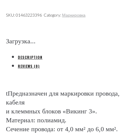
6,0мм2
(Legrand)
SKU:
01463223396
Category:
Маркировка
quantity
Загрузка...
DESCRIPTION
REVIEWS (0)
tПредназначен для маркировки провода,
кабеля
и клеммных блоков «Викинг 3».
Материал: полиамид.
Сечение провода: от 4,0 мм² до 6,0 мм².