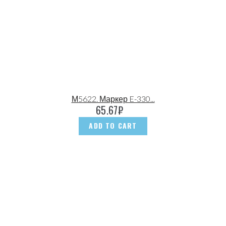
М5622. Маркер E-330...
65.67
₽
ADD TO CART