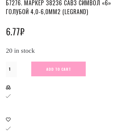
Б7276. МАРКЕР 38236 CAB3 СИМВОЛ «6»
ГОЛУБОЙ 4,0-6,0ММ2 (LEGRAND)
6.77
₽
20 in stock
Б7276.
ADD TO CART
Маркер
38236
CAB3
символ
"6"
голубой
4,0-