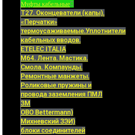
Муфты кабельные
Т27. Оконцеватели (капы).
«Перчатки»
термоусаживаемые.Уплотнители
кабельных вводов.
ETELEC ITALIA
М64. Лента. Мастика.
Смола. Компаунды.
Ремонтные манжеты.
Роликовые пружины и
провода заземления ПМЛ
3M
OBO Bettermann)
Михневский ЗЭИ)
блоки соединителей