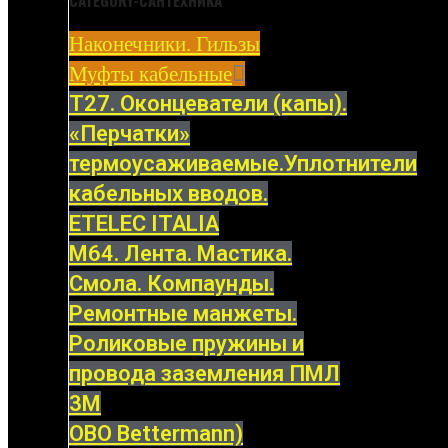
CATEGORY-САНТЕХНИКА
Наконечники. Гильзы
Муфты кабельные
Т27. Оконцеватели (капы).
«Перчатки»
термоусаживаемые.Уплотнители
кабельных вводов.
ETELEC ITALIA
М64. Лента. Мастика.
Смола. Компаунды.
Ремонтные манжеты.
Роликовые пружины и
провода заземления ПМЛ
3M
OBO Bettermann)