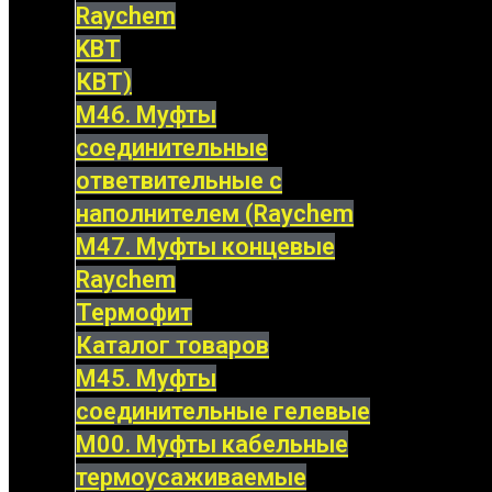
Raychem
KBT
КВТ)
М46. Муфты
соединительные
ответвительные с
наполнителем (Raychem
М47. Муфты концевые
Raychem
Термофит
Каталог товаров
М45. Муфты
соединительные гелевые
М00. Муфты кабельные
термоусаживаемые