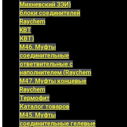
Михневский ЗЭИ)
блоки соединителей
Raychem
KBT
КВТ)
М46. Муфты
соединительные
ответвительные с
наполнителем (Raychem
М47. Муфты концевые
Raychem
Термофит
Каталог товаров
М45. Муфты
соединительные гелевые