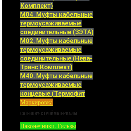
Комплект)
М04. Муфты кабельные
термоусаживаемые
соединительные (ЗЭТА)
М02. Муфты кабельные
термоусаживаемые
соединительные (Нева-
Транс Комплект)
М40. Муфты кабельные
термоусаживаемые
концевые (Термофит
Маркировка
CATEGORY-СТРОЙМАТЕРИАЛЫ
Наконечники. Гильзы