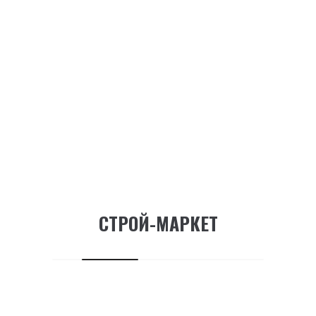
СВЕЖИЕ КОММЕНТАРИИ
Автор комментария
к записи
Привет, мир!
A WordPress Commenter
к записи
Hello world!
АРХИВЫ
Февраль 2021
Сентябрь 2019
Май 2018
СТРОЙ-МАРКЕТ
РУБРИКИ
Men's Fashion
Women's Fashion