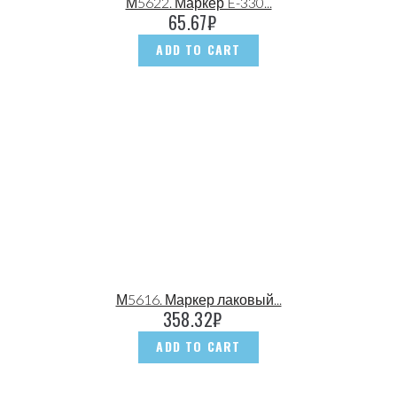
М5622. Маркер E-330...
65.67
₽
ADD TO CART
М5616. Маркер лаковый...
358.32
₽
ADD TO CART