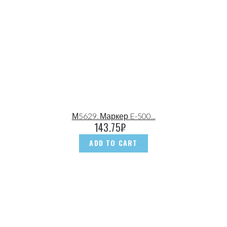
М5629. Маркер E-500...
143.75
₽
ADD TO CART