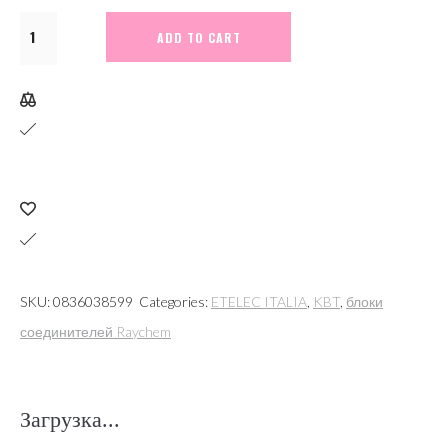
М4549.
ADD TO CART
Муфта
SH0516
соединительная
с
гелевым
наполнителем
1кВ
5х(6-
16)кв.мм
SKU:
0836038599
Categories:
ETELEC ITALIA
,
KBT
,
блоки
IPX8
соединителей Raychem
(ETELEC
ITALIA)
quantity
Загрузка...