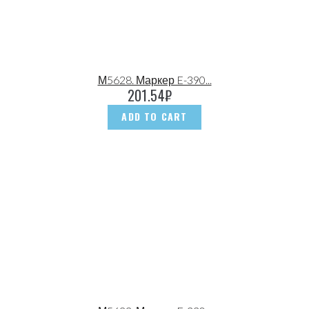
М5628. Маркер E-390...
201.54
₽
ADD TO CART