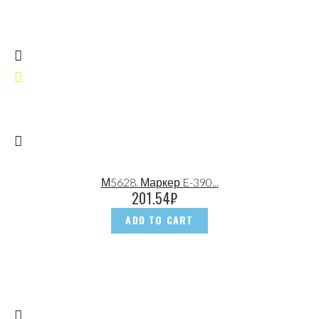
М5628. Маркер E-390...
201.54
₽
ADD TO CART