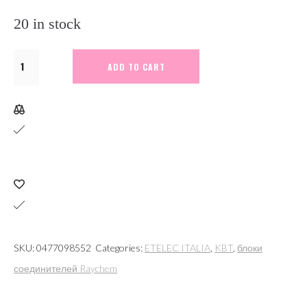
20 in stock
М4535.
ADD TO CART
Соединитель
модульный
DCMC-
06
латунный
1,5-
6мм2
зажимной
полимерный
SKU:
0477098552
Categories:
ETELEC ITALIA
,
KBT
,
блоки
корпус
соединителей Raychem
2
винта