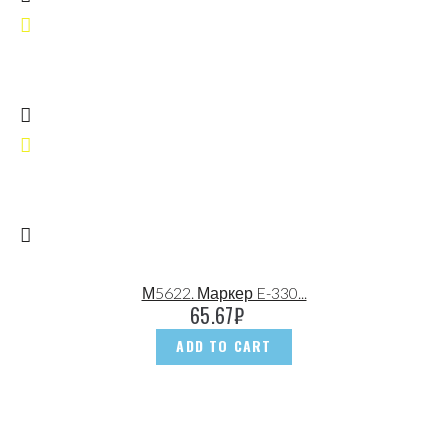
М5622. Маркер E-330...
65.67
₽
ADD TO CART