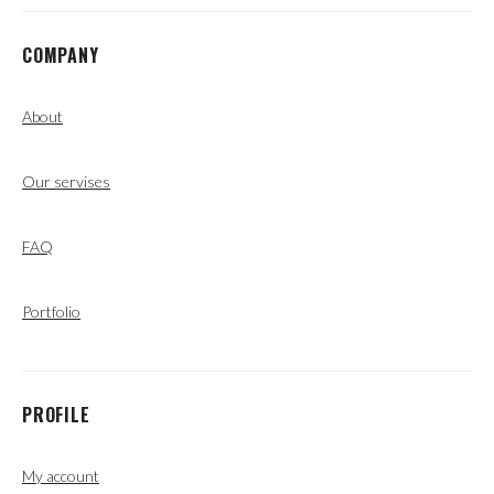
COMPANY
About
Our servises
FAQ
Portfolio
PROFILE
My account