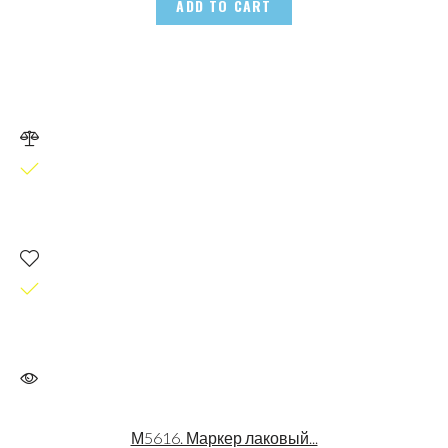
ADD TO CART
М5616. Маркер лаковый...