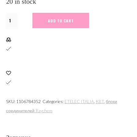
20 in stock
М4502.
ADD TO CART
Муфта
соед.-
ответв.
RAYGEL-
PLUS-
3
с
наполн.
1кВ
SKU:
1106784352
Categories:
ETELEC ITALIA
,
KBT
,
блоки
3-
соединителей Raychem
5х(6-
16)кв.мм,
сшит.ПЭ