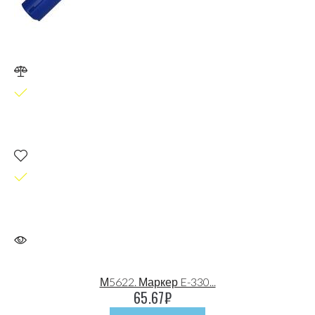
М5622. Маркер E-330...
65.67
₽