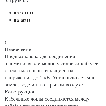
Загрузка...
и
ПВХ
DESCRIPTION
из-
REVIEWS (0)
я
(Raychem)
quantity
t
Назначение
Предназначена для соединения
алюминиевых и медных силовых кабелей
с пластмассовой изоляцией на
напряжение до 1 кВ. Устанавливается в
земле, воде и на открытом воздухе.
Конструкция
Кабельные жилы соединяются между
собой с помощью механических