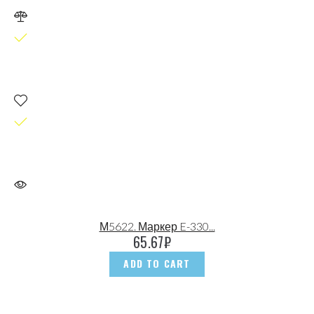
М5622. Маркер E-330...
65.67
₽
ADD TO CART