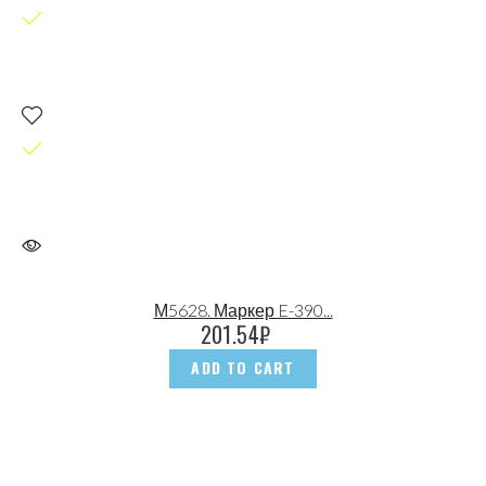
М5628. Маркер E-390...
201.54
₽
ADD TO CART