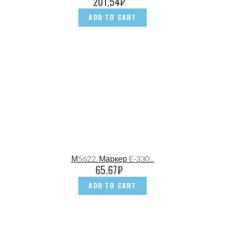
201.54
₽
ADD TO CART
М5622. Маркер E-330...
65.67
₽
ADD TO CART