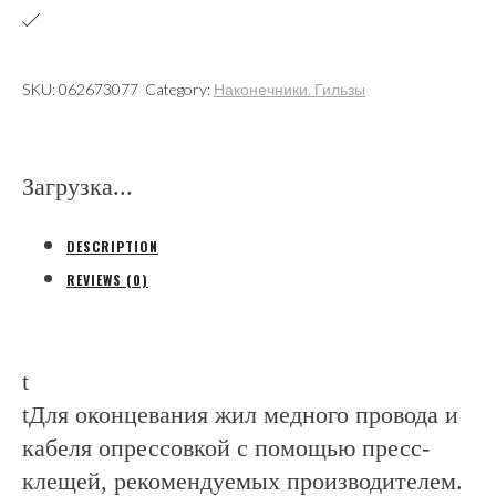
изолированный
"папа"
0,5-
SKU:
062673077
Category:
Наконечники. Гильзы
1,5мм2,
ПВХ
(КВТ)
Загрузка...
quantity
DESCRIPTION
REVIEWS (0)
t
tДля оконцевания жил медного провода и
кабеля опрессовкой с помощью пресс-
клещей, рекомендуемых производителем.