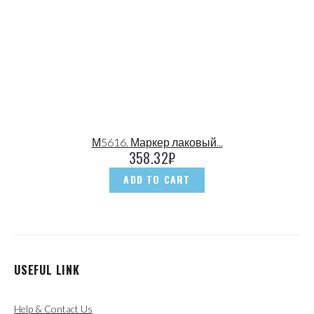
М5616. Маркер лаковый...
358.32
₽
ADD TO CART
USEFUL LINK
Help & Contact Us