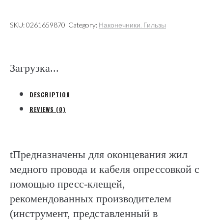
на
1
SKU:
0261659870
Category:
Наконечники. Гильзы
провод,
ПВХ
(ВМ
Загрузка...
Италия)
quantity
DESCRIPTION
REVIEWS (0)
tПредназначены для оконцевания жил
медного провода и кабеля опрессовкой с
помощью пресс-клещей,
рекомендованных производителем
(инструмент, представленный в