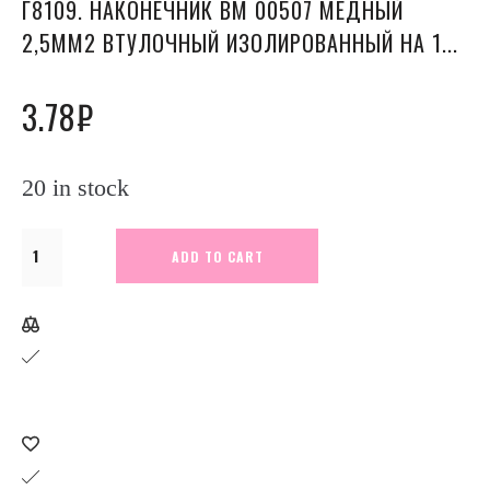
Г8109. НАКОНЕЧНИК ВМ 00507 МЕДНЫЙ
2,5ММ2 ВТУЛОЧНЫЙ ИЗОЛИРОВАННЫЙ НА 1...
3.78
₽
20 in stock
Г8109.
ADD TO CART
Наконечник
ВМ
00507
медный
2,5мм2
втулочный
изолированный