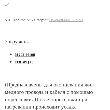
с
термоусаживаемой
изоляцией
SKU:
0227821648
Category:
Наконечники. Гильзы
0,5-
1,5мм2
(КВТ)
Загрузка...
quantity
DESCRIPTION
REVIEWS (0)
tПредназначены для оконцевания жил
медного провода и кабеля с помощью
опрессовки. После опрессовки при
нагревании происходит усадка