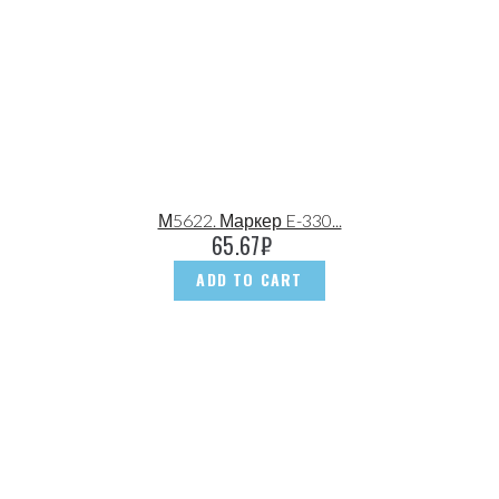
М5622. Маркер E-330...
65.67
₽
ADD TO CART