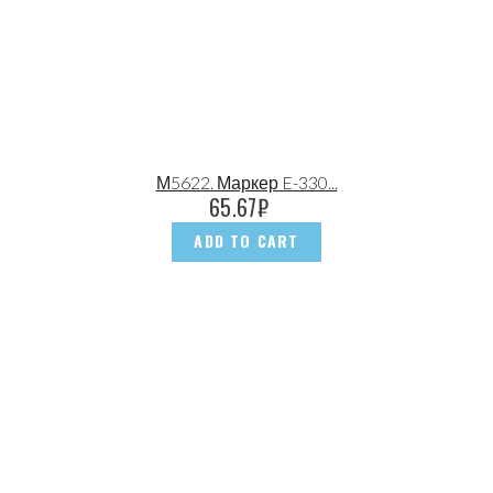
М5622. Маркер E-330...
65.67
₽
ADD TO CART