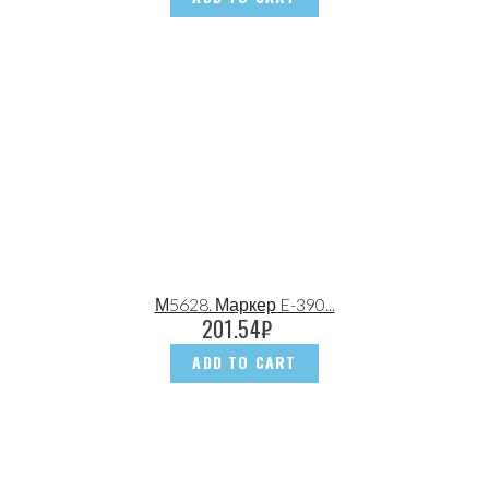
М5628. Маркер E-390...
201.54
₽
ADD TO CART