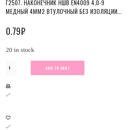
Г2507. НАКОНЕЧНИК НШВ EN4009 4,0-9
МЕДНЫЙ 4ММ2 ВТУЛОЧНЫЙ БЕЗ ИЗОЛЯЦИИ...
0.79
₽
20 in stock
Г2507.
ADD TO CART
Наконечник
НШВ
EN4009
4,0-
9
медный
4мм2