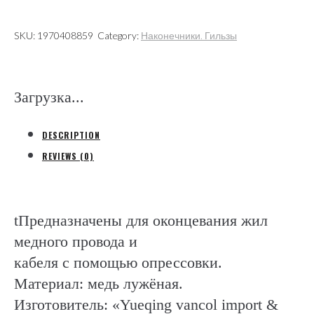
втулочный
без
SKU:
1970408859
Category:
Наконечники. Гильзы
изоляции
(Электромонтаж)
quantity
Загрузка...
DESCRIPTION
REVIEWS (0)
tПредназначены для оконцевания жил
медного провода и
кабеля с помощью опрессовки.
Материал: медь лужёная.
Изготовитель: «Yueqing vancol import &