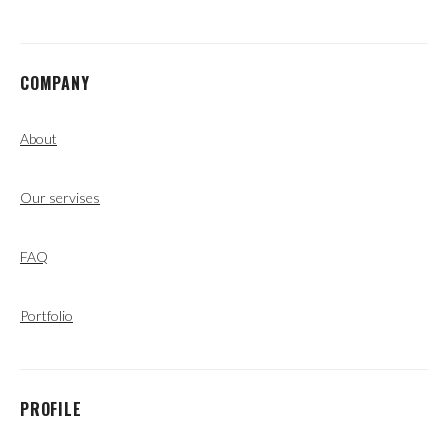
COMPANY
About
Our servises
FAQ
Portfolio
PROFILE