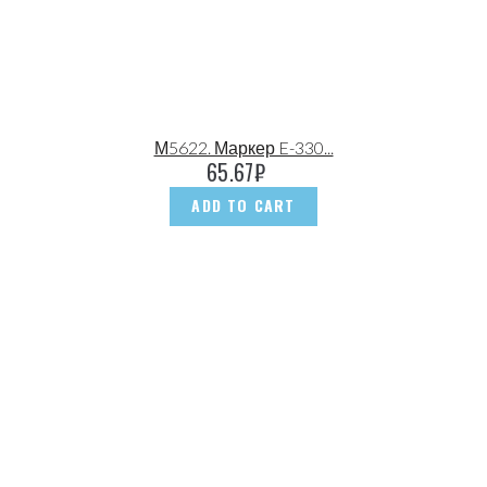
М5622. Маркер E-330...
65.67
₽
ADD TO CART