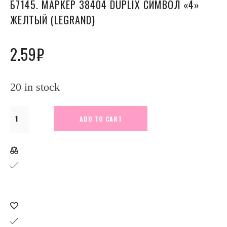
Б7145. МАРКЕР 38404 DUPLIX СИМВОЛ «4»
ЖЕЛТЫЙ (LEGRAND)
2.59
₽
20 in stock
Б7145.
ADD TO CART
Маркер
38404
Duplix
символ
"4"
желтый
(Legrand)