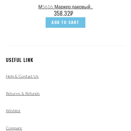
М5616. Маркер лаковый...
358.32
₽
ADD TO CART
USEFUL LINK
Help & Contact Us
Returns & Refunds
Wishlist
Compare