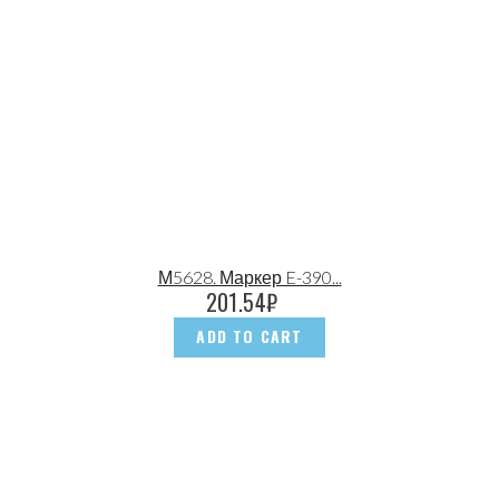
М5628. Маркер E-390...
201.54
₽
ADD TO CART