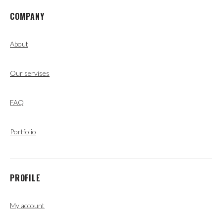
COMPANY
About
Our servises
FAQ
Portfolio
PROFILE
My account