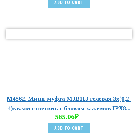
ADD TO CART
М4562. Мини-муфта MJB113 гелевая 3х(0,2-
4)кв.мм ответвит. с блоком зажимов IPX8...
565.06
₽
ADD TO CART