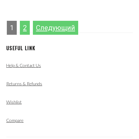
ПАГИНАЦИЯ
1
2
Следующий
ЗАПИСЕЙ
USEFUL LINK
Help & Contact Us
Returns & Refunds
Wishlist
Compare