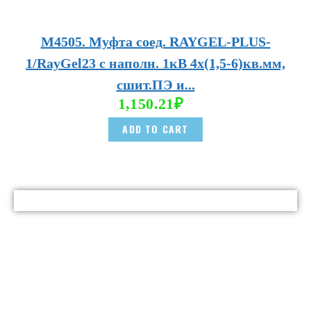
М4505. Муфта соед. RAYGEL-PLUS-
1/RayGel23 с наполн. 1кВ 4х(1,5-6)кв.мм,
сшит.ПЭ и...
1,150.21
₽
ADD TO CART