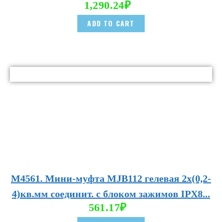
1,290.24
₽
ADD TO CART
М4561. Мини-муфта MJB112 гелевая 2х(0,2-
4)кв.мм соединит. с блоком зажимов IPX8...
561.17
₽