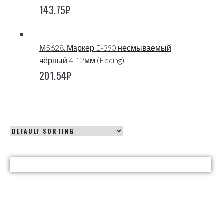
143.75
₽
М5628. Маркер E-390 несмываемый
чёрный 4-12мм (Edding)
201.54
₽