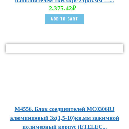
наполнителем 1кВ 4х(6-25)кв.мм —...
2,375.42
₽
ADD TO CART
М4556. Блок соединителей MC0306RJ
алюминиевый 3х(1,5-10)кв.мм зажимной
полимерный корпус (ETELEC...