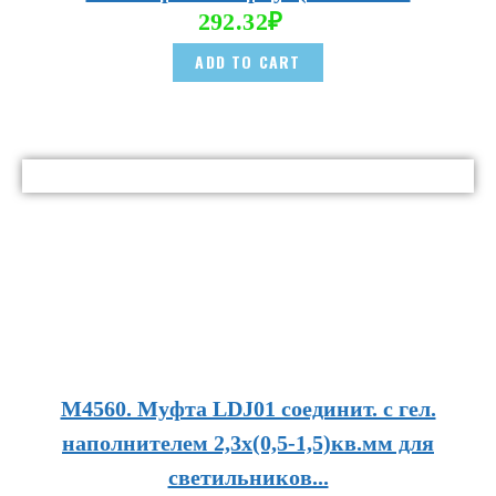
292.32
₽
ADD TO CART
М4560. Муфта LDJ01 соединит. с гел.
наполнителем 2,3х(0,5-1,5)кв.мм для
светильников...