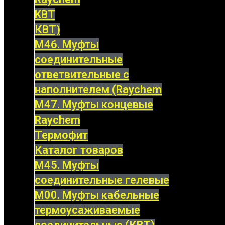
KBT
КВТ)
М46. Муфты
соединительные
ответвительные с
наполнителем (Raychem
М47. Муфты концевые
Raychem
Термофит
Каталог товаров
М45. Муфты
соединительные гелевые
М00. Муфты кабельные
термоусаживаемые