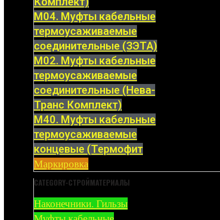
Комплект)
М04. Муфты кабельные
термоусаживаемые
соединительные (ЗЭТА)
М02. Муфты кабельные
термоусаживаемые
соединительные (Нева-
Транс Комплект)
М40. Муфты кабельные
термоусаживаемые
концевые (Термофит
Маркировка
CATEGORY-СТРОЙМАТЕРИАЛЫ
Наконечники. Гильзы
Муфты кабельные