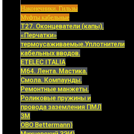
Наконечники. Гильзы
Муфты кабельные
Т27. Оконцеватели (капы).
«Перчатки»
термоусаживаемые.Уплотнители
кабельных вводов.
ETELEC ITALIA
М64. Лента. Мастика.
Смола. Компаунды.
Ремонтные манжеты.
Роликовые пружины и
провода заземления ПМЛ
3M
OBO Bettermann)
Михневский ЗЭИ)