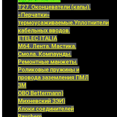
Т27. Оконцеватели (капы).
«Перчатки»
термоусаживаемые.Уплотнители
кабельных вводов.
ETELEC ITALIA
М64. Лента. Мастика.
Смола. Компаунды.
Ремонтные манжеты.
Роликовые пружины и
провода заземления ПМЛ
3M
OBO Bettermann)
Михневский ЗЭИ)
блоки соединителей
Raychem