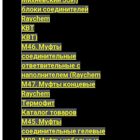
блоки соединителей
Raychem
KBT
КВТ)
М46. Муфты
соединительные
ответвительные с
наполнителем (Raychem
М47. Муфты концевые
Raychem
Термофит
Каталог товаров
М45. Муфты
соединительные гелевые