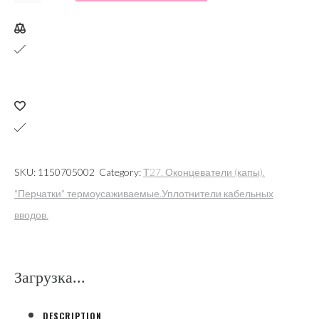
УКПТ-140/38
кабельных
проходов
термоусаживаемый
(Михневский
ЗЭИ)
quantity
SKU:
1150705002
Category:
Т27. Оконцеватели (капы).
"Перчатки" термоусаживаемые.Уплотнители кабельных
вводов.
Загрузка...
DESCRIPTION