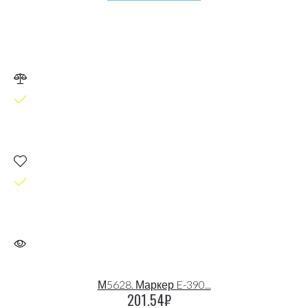
М5628. Маркер E-390...
201.54
₽