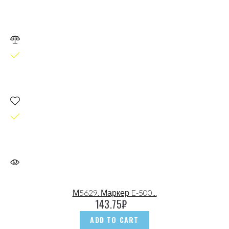
М5629. Маркер E-500...
143.75
₽
ADD TO CART