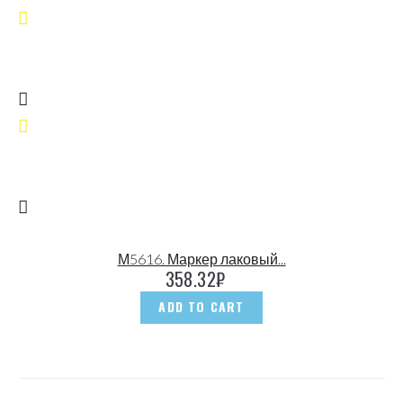
М5616. Маркер лаковый...
358.32
₽
ADD TO CART