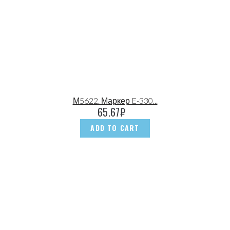
М5622. Маркер E-330...
65.67
₽
ADD TO CART