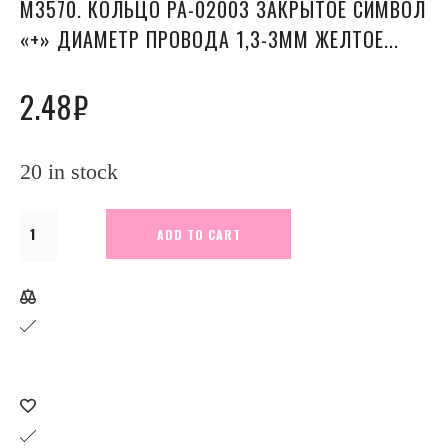
М3570. КОЛЬЦО РА-02003 ЗАКРЫТОЕ СИМВОЛ
«+» ДИАМЕТР ПРОВОДА 1,3-3ММ ЖЕЛТОЕ...
2.48
₽
20 in stock
М3570.
ADD TO CART
Кольцо
РА-02003
закрытое
символ
"+"
диаметр
провода