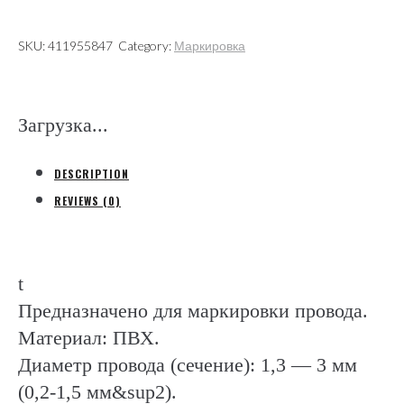
1,3-
3мм
SKU:
411955847
Category:
Маркировка
желтое
(Partex)
quantity
Загрузка...
DESCRIPTION
REVIEWS (0)
t
Предназначено для маркировки провода.
Материал: ПВХ.
Диаметр провода (сечение): 1,3 — 3 мм
(0,2-1,5 мм&sup2).